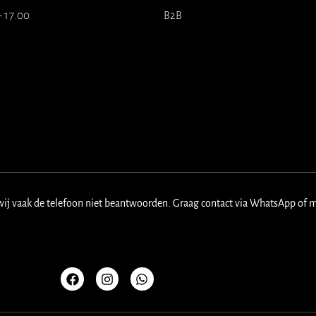
- 17.00
B2B
wij vaak de telefoon niet beantwoorden. Graag contact via WhatsApp of 
F
I
W
a
n
h
c
s
a
e
t
t
b
a
s
o
g
a