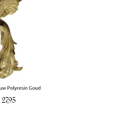
uw Polyresin Goud
€
27,95