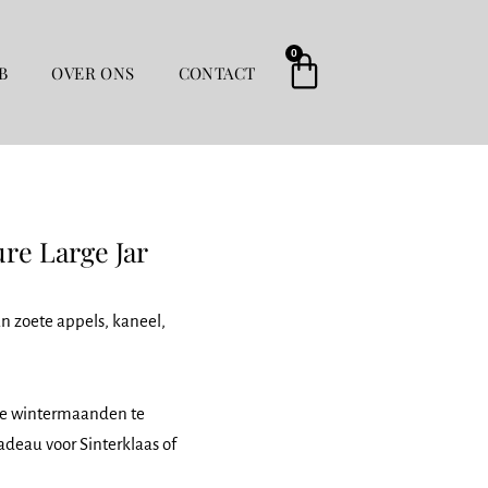
0
Winkelwag
B
OVER ONS
CONTACT
re Large Jar
 zoete appels, kaneel,
 de wintermaanden te
adeau voor Sinterklaas of