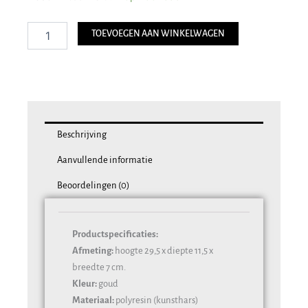
Pauw
Polyresin
TOEVOEGEN AAN WINKELWAGEN
Goud
aantal
Beschrijving
Aanvullende informatie
Beoordelingen (0)
Productspecificaties:
Afmeting:
hoogte 29,5 x diepte 11,5 x
breedte 7 cm.
Kleur:
goud
Materiaal:
polyresin (kunsthars)