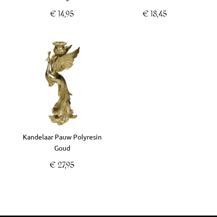
€
14,95
€
18,45
Kandelaar Pauw Polyresin
Goud
€
27,95