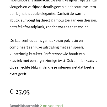
moeiteloos alle aandacht. De sierlijke lijnen, opstaande
vleugels en verfijnde details geven dit decoratieve item
een bijna theatrale elegantie. Dankzij de warme
goudkleur voegt hij direct glamour toe aan een dressoir,
eettafel of wandplank, zonder zwaar aan te voelen.
De kaarsenhouder is gemaakt van polyresin en
combineert een luxe uitstraling met een speels,
kunstzinnig karakter. Perfect voor wie houdt van
klassiek met een eigenzinnige twist. Ook zonder kaars is
dit een echte blikvanger die je interieur nét dat beetje
extra geeft.
€
27,95
Kandelaar
Beschikbaarheid:
2 op voorraad