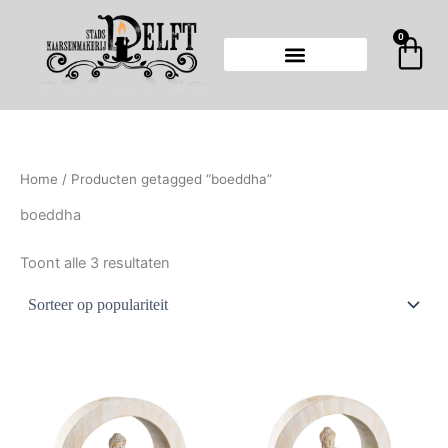
Gesorteerd
Ga
op
populariteit
naar
0
Wi
de
inhoud
Home
/ Producten getagged “boeddha”
boeddha
Toont alle 3 resultaten