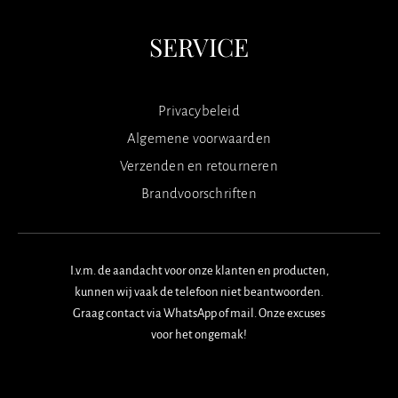
SERVICE
Privacybeleid
Algemene voorwaarden
Verzenden en retourneren
Brandvoorschriften
I.v.m. de aandacht voor onze klanten en producten,
kunnen wij vaak de telefoon niet beantwoorden.
Graag contact via WhatsApp of mail. Onze excuses
voor het ongemak!
F
I
W