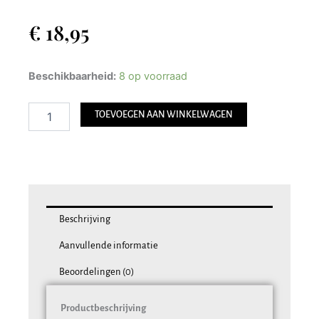
€
18,95
Waxinelichthouder
Beschikbaarheid:
8 op voorraad
Meditatie
Namaste-
TOEVOEGEN AAN WINKELWAGEN
Houding
aantal
Beschrijving
Aanvullende informatie
Beoordelingen (0)
Productbeschrijving