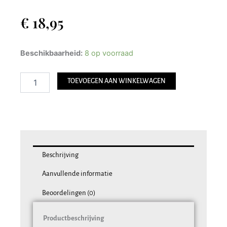
€
18,95
Waxinelichthouder
Beschikbaarheid:
8 op voorraad
Meditatie
Onderwijzende
TOEVOEGEN AAN WINKELWAGEN
Houding
aantal
Beschrijving
Aanvullende informatie
Beoordelingen (0)
Productbeschrijving