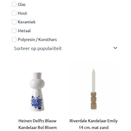
Glas
Hout
Keramiek
Metaal
Polyresin / Kunsthars
Prijsklasse:
Dit
€ 12,95
product
tot
heeft
€ 24,95
meerdere
variaties.
Deze
optie
kan
Heinen Delfts Blauw
Riverdale Kandelaar Emily
gekozen
Kandelaar Bol Bloem
14 cm. mat zand
worden