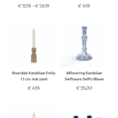
op
€
12,95
-
€
24,95
€
4,95
de
productpagina
Riverdale Kandelaar Emily
&Klevering Kandelaar
13 cm. mat zand
Delftware Delfts Blauw
€
4,95
€
25,00