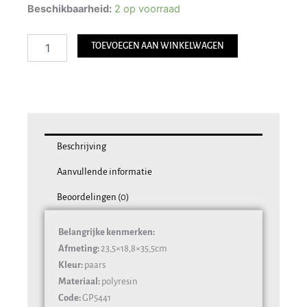
Kandelaar
Beschikbaarheid:
2 op voorraad
Tijger
Paars
TOEVOEGEN AAN WINKELWAGEN
aantal
Beschrijving
Aanvullende informatie
Beoordelingen (0)
Belangrijke kenmerken:
Afmeting:
23,5×18,8×35,5cm
Kleur:
paars
Materiaal:
polyresin
Code:
GP5441