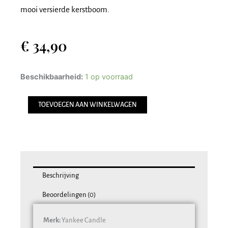
mooi versierde kerstboom.
€
34,90
YC
Beschikbaarheid:
1 op voorraad
Christmas
Eve
TOEVOEGEN AAN WINKELWAGEN
Signature
Large
Jar
aantal
Beschrijving
Beoordelingen (0)
Merk:
Yankee Candle