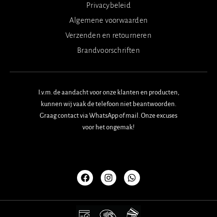
Privacybeleid
Algemene voorwaarden
Verzenden en retourneren
Brandvoorschriften
I.v.m. de aandacht voor onze klanten en producten,
kunnen wij vaak de telefoon niet beantwoorden.
Graag contact via WhatsApp of mail. Onze excuses
voor het ongemak!
F
I
W
a
n
h
c
s
a
e
t
t
b
a
s
o
g
a
o
r
p