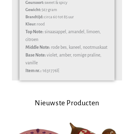
Geursoort:
sweet & spicy
Gewicht:
567 gram
Brandtijd:
circa 60 tot 85 uur
Kleur:
rood
Top Note:
sinaasappel, amandel, limoen,
citroen
Middle Note:
rode bes, kaneel, nootmuskaat
Base Note:
violet, amber, romige praline,
vanille
Item nr.:
1631776E
Nieuwste Producten