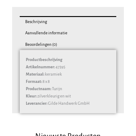
Beschrijving
Aanvullende informatie
Beoordelingen (0)
Productbeschrijving
Artikelnummer:
47395
Materiaal:
keramiek
Formaat:
8 x 8
Productnaam:
Turijn
Kleur:
zilverkleurig en wit
Leverancier:
Gilde Handwerk GmbH
Nieuwste Producten