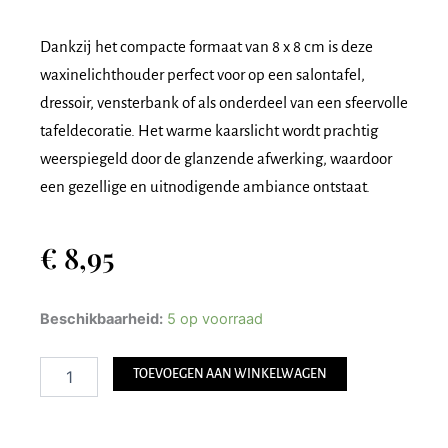
Dankzij het compacte formaat van 8 x 8 cm is deze
waxinelichthouder perfect voor op een salontafel,
dressoir, vensterbank of als onderdeel van een sfeervolle
tafeldecoratie. Het warme kaarslicht wordt prachtig
weerspiegeld door de glanzende afwerking, waardoor
een gezellige en uitnodigende ambiance ontstaat.
€
8,95
Waxinelichthouder
Beschikbaarheid:
5 op voorraad
Turijn
aantal
TOEVOEGEN AAN WINKELWAGEN