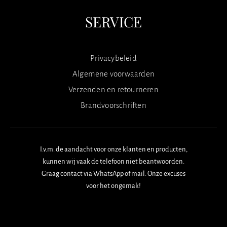
SERVICE
Privacybeleid
Algemene voorwaarden
Verzenden en retourneren
Brandvoorschriften
I.v.m. de aandacht voor onze klanten en producten,
kunnen wij vaak de telefoon niet beantwoorden.
Graag contact via WhatsApp of mail. Onze excuses
voor het ongemak!
F
I
W