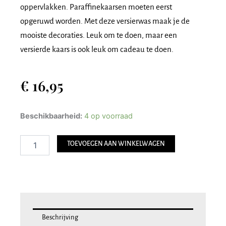
oppervlakken. Paraffinekaarsen moeten eerst
opgeruwd worden. Met deze versierwas maak je de
mooiste decoraties. Leuk om te doen, maar een
versierde kaars is ook leuk om cadeau te doen.
€
16,95
Stockmar
Beschikbaarheid:
4 op voorraad
versierwas
smal
TOEVOEGEN AAN WINKELWAGEN
-
20x4
cm
-
18
kleuren
aantal
Beschrijving