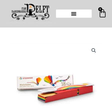
Ga
naar
0
Wi
de
inhoud