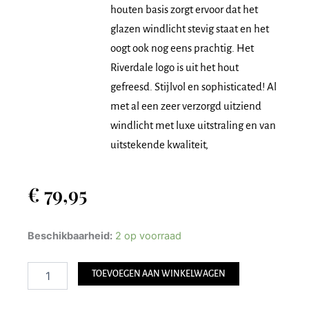
houten basis zorgt ervoor dat het
glazen windlicht stevig staat en het
oogt ook nog eens prachtig. Het
Riverdale logo is uit het hout
gefreesd. Stijlvol en sophisticated! Al
met al een zeer verzorgd uitziend
windlicht met luxe uitstraling en van
uitstekende kwaliteit,
€
79,95
Riverdale
Beschikbaarheid:
2 op voorraad
Windlicht
Pip
TOEVOEGEN AAN WINKELWAGEN
28
cm
transparant