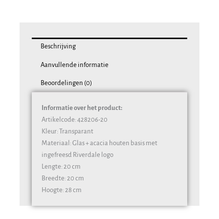
met
acacia
houten
basis
aantal
Beschrijving
Aanvullende informatie
Beoordelingen (0)
Informatie over het product:
Artikelcode: 428206-20
Kleur: Transparant
Materiaal: Glas + acacia houten basis met
ingefreesd Riverdale logo
Lengte: 20 cm
Breedte: 20 cm
Hoogte: 28 cm