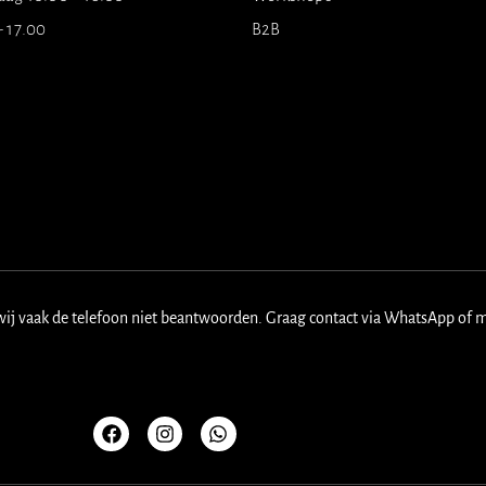
- 17.00
B2B
wij vaak de telefoon niet beantwoorden. Graag contact via WhatsApp of 
F
I
W
a
n
h
c
s
a
e
t
t
b
a
s