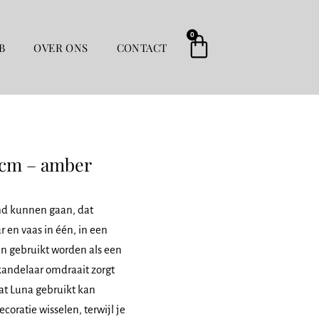
0
Winkelwag
B
OVER ONS
CONTACT
 cm – amber
and kunnen gaan, dat
 en vaas in één, in een
n gebruikt worden als een
kandelaar omdraait zorgt
at Luna gebruikt kan
coratie wisselen, terwijl je