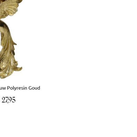
uw Polyresin Goud
€
27,95