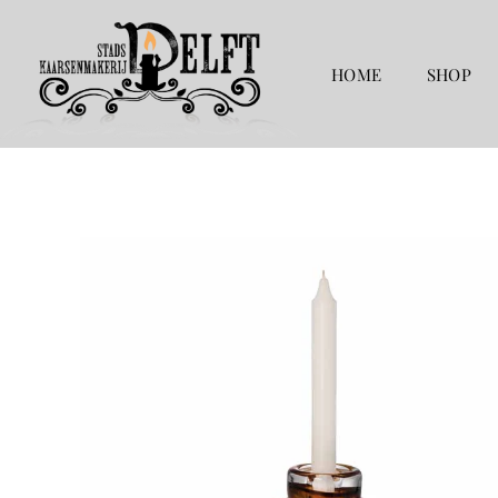
Ga
naar
de
HOME
SHOP
inhoud