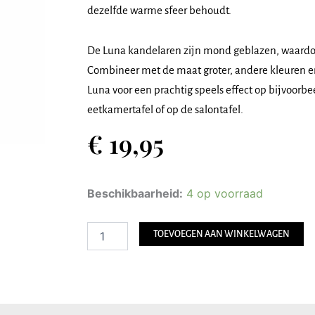
dezelfde warme sfeer behoudt.
De Luna kandelaren zijn mond geblazen, waardoor
Combineer met de maat groter, andere kleuren e
Luna voor een prachtig speels effect op bijvoorb
eetkamertafel of op de salontafel.
€
19,95
Riverdale
Beschikbaarheid:
4 op voorraad
Kandelaar
Luna
19
TOEVOEGEN AAN WINKELWAGEN
cm
-
amber
aantal