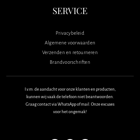
SERVICE
Privacybeleid
Algemene voorwaarden
Verzenden en retourneren
Brandvoorschriften
I.v.m. de aandacht voor onze klanten en producten,
kunnen wij vaak de telefoon niet beantwoorden.
Graag contact via WhatsApp of mail. Onze excuses
voor het ongemak!
F
I
W
a
n
h