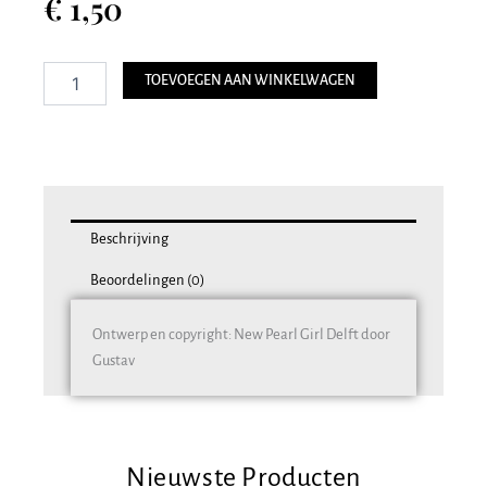
€
1,50
Postkaart
TOEVOEGEN AAN WINKELWAGEN
034
•
ITTI
•
10x15
cm
aantal
Beschrijving
Beoordelingen (0)
Ontwerp en copyright: New Pearl Girl Delft door
Gustav
Nieuwste Producten