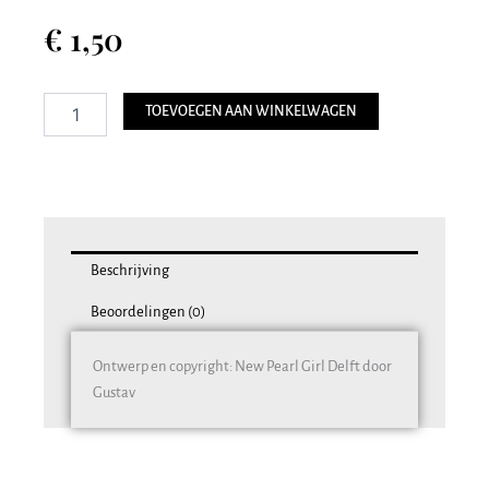
€
1,50
Postkaart
TOEVOEGEN AAN WINKELWAGEN
008
•
OLIVIA
•
10x15
cm
aantal
Beschrijving
Beoordelingen (0)
Ontwerp en copyright: New Pearl Girl Delft door
Gustav