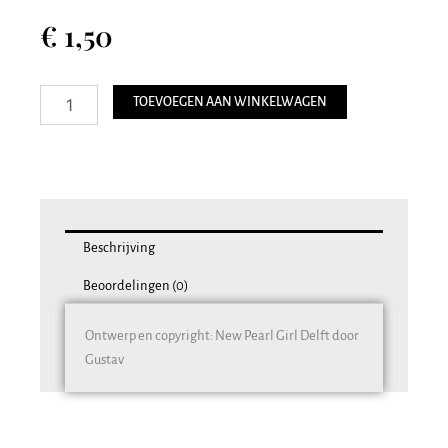
€
1,50
Postkaart
TOEVOEGEN AAN WINKELWAGEN
007
•
TESSA
•
10x15
cm
aantal
Beschrijving
Beoordelingen (0)
Ontwerp en copyright: New Pearl Girl Delft door
Gustav