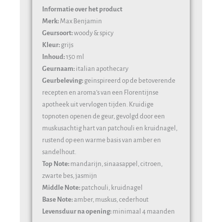
Informatie over het product
Merk:
Max Benjamin
Geursoort:
woody & spicy
Kleur:
grijs
Inhoud:
150 ml
Geurnaam:
italian apothecary
Geurbeleving:
geïnspireerd op de betoverende
recepten en aroma’s van een Florentijnse
apotheek uit vervlogen tijden. Kruidige
topnoten openen de geur, gevolgd door een
muskusachtig hart van patchouli en kruidnagel,
rustend op een warme basis van amber en
sandelhout.
Top Note:
mandarijn, sinaasappel, citroen,
zwarte bes, jasmijn
Middle Note:
patchouli, kruidnagel
Base Note:
amber, muskus, cederhout
Levensduur na opening:
minimaal 4 maanden