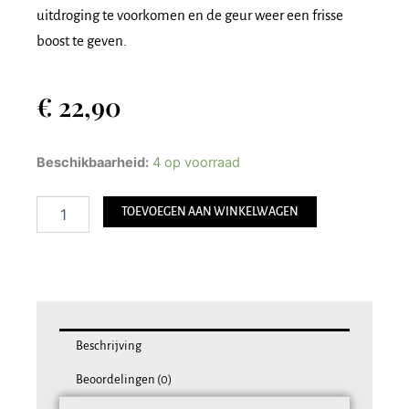
uitdroging te voorkomen en de geur weer een frisse
boost te geven.
€
22,90
Max
Beschikbaarheid:
4 op voorraad
Benjamin
-
TOEVOEGEN AAN WINKELWAGEN
Geurstokjes
Navulling
150
ml
-
Italian
Apothecary
aantal
Beschrijving
Beoordelingen (0)