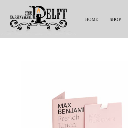
Ga
naar
de
HOME
SHOP
inhoud