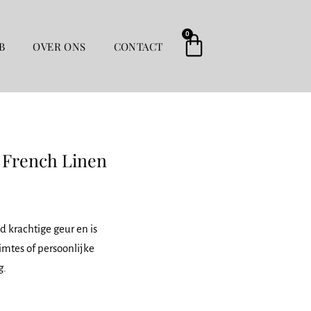
0
Winkelwag
B
OVER ONS
CONTACT
 French Linen
d krachtige geur en is
imtes of persoonlijke
g.