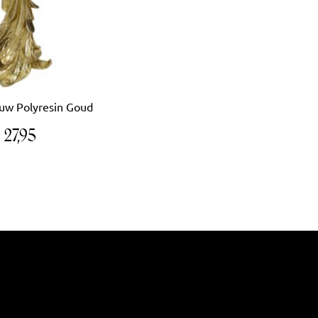
uw Polyresin Goud
€
27,95