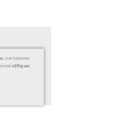
as
, met katoenen
inimaal
vijftig uur.