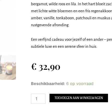
bergamot, wilde roos en lila. In het hart bloeit 
met lichte witte bloemen en een fris regenakkoo
amber, vanille, tonkaboon, patchouli en muskus z
rustgevende afronding.
Een verfijnd cadeau voor jezelf of een ander – pe
subtiele luxe en een serene sfeer in huis.
€
32,90
Max
Beschikbaarheid:
6 op voorraad
Benjamin
Geurkaars
-
TOEVOEGEN AAN WINKELWAGEN
Kyoto
Blossom