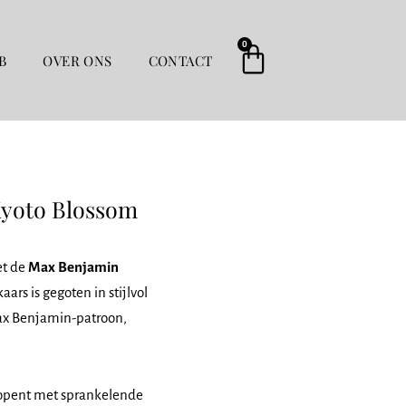
0
Winkelwag
B
OVER ONS
CONTACT
Kyoto Blossom
et de
Max Benjamin
ars is gegoten in stijlvol
ax Benjamin-patroon,
e opent met sprankelende