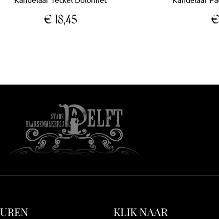
€
18,45
SUREN
KLIK NAAR