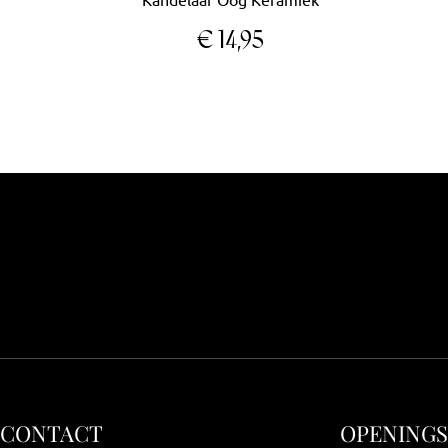
€
14,95
CONTACT
OPENING