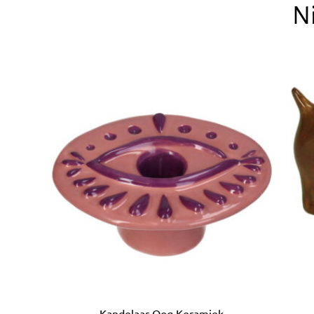
N
Kandelaar Oog Keramiek