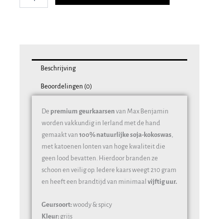
Italian
Apothecary
aantal
Beschrijving
Beoordelingen (0)
De
premium geurkaarsen
van Max Benjamin
worden vakkundig in Ierland met de hand
gemaakt van
100% natuurlijke
soja-kokoswas
,
met katoenen lonten van hoge kwaliteit die
geen lood bevatten. Hierdoor branden ze
schoon en veilig op. Iedere kaars weegt 210 gram
en heeft een brandtijd van minimaal
vijftig uur.
Geursoort:
woody & spicy
Kleur:
grijs