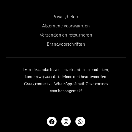
Privacybeleid
Algemene voorwaarden
Verzenden en retourneren
Brandvoorschriften
I.v.m. de aandacht voor onze klanten en producten,
kunnen wij vaak de telefoon niet beantwoorden.
Graag contact via WhatsApp of mail. Onze excuses
voor het ongemak!
F
I
W
a
n
h
c
s
a
e
t
t
b
a
s