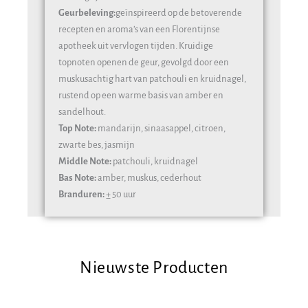
Geurbeleving:
geïnspireerd op de betoverende
recepten en aroma’s van een Florentijnse
apotheek uit vervlogen tijden. Kruidige
topnoten openen de geur, gevolgd door een
muskusachtig hart van patchouli en kruidnagel,
rustend op een warme basis van amber en
sandelhout.
Top Note:
mandarijn, sinaasappel, citroen,
zwarte bes, jasmijn
Middle Note:
patchouli, kruidnagel
Bas Note:
amber, muskus, cederhout
Branduren:
± 50 uur
Nieuwste Producten