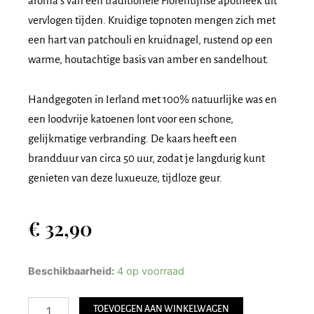
aroma’s van een traditionele Florentijnse apotheek uit
vervlogen tijden. Kruidige topnoten mengen zich met
een hart van patchouli en kruidnagel, rustend op een
warme, houtachtige basis van amber en sandelhout.
Handgegoten in Ierland met 100% natuurlijke was en
een loodvrije katoenen lont voor een schone,
gelijkmatige verbranding. De kaars heeft een
brandduur van circa 50 uur, zodat je langdurig kunt
genieten van deze luxueuze, tijdloze geur.
€
32,90
Max
Beschikbaarheid:
4 op voorraad
Benjamin
Geurkaars
TOEVOEGEN AAN WINKELWAGEN
-