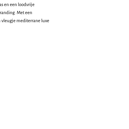
s en een loodvrije
branding. Met een
n vleugje mediterrane luxe