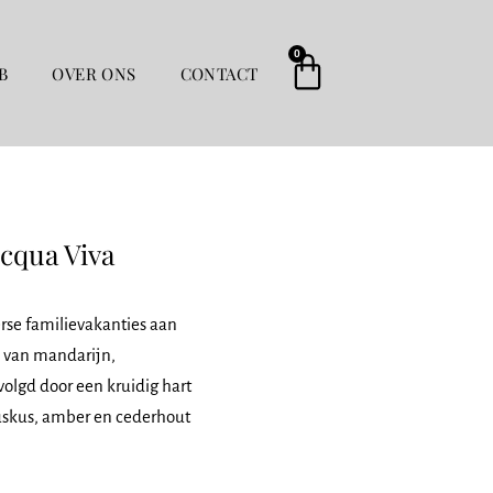
0
Winkelwag
B
OVER ONS
CONTACT
cqua Viva
rse familievakanties aan
n van mandarijn,
volgd door een kruidig hart
skus, amber en cederhout