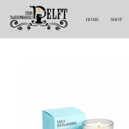
Ga
naar
de
HOME
SHOP
inhoud