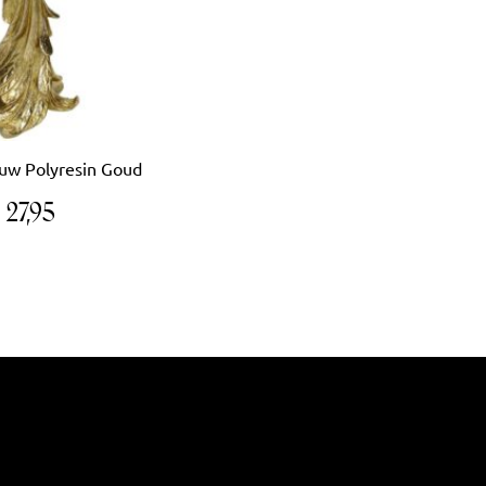
uw Polyresin Goud
€
27,95