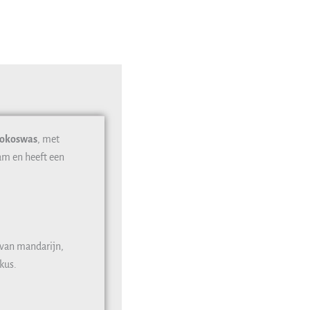
kokoswas
, met
am en heeft een
 van mandarijn,
kus.