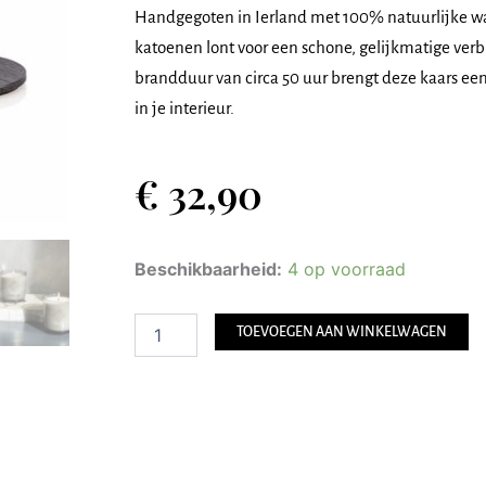
Handgegoten in Ierland met 100% natuurlijke wa
katoenen lont voor een schone, gelijkmatige ver
brandduur van circa 50 uur brengt deze kaars ee
in je interieur.
€
32,90
Max
Beschikbaarheid:
4 op voorraad
Benjamin
Geurkaars
-
TOEVOEGEN AAN WINKELWAGEN
Acqua
Viva
aantal