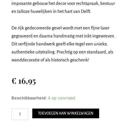
imposante gebouw het decor voor rechtspraak, bestuur
en talloze huwelijken in het hart van Delft.
De rijk gedecoreerde gevel wordt met een fijne laser
gegraveerd en daarna handmatig met inkt ingewreven.
Dit verfijnde handwerk geeft elke tegel een unieke,
authentieke uitstraling. Prachtig op een standaard, als
wanddecoratie of als historisch geschenk!
€
16,95
Keramiek
Beschikbaarheid:
4 op voorraad
Tegel
Delft
TOEVOEGEN AAN WINKELWAGEN
-
Stadhuis
Delft