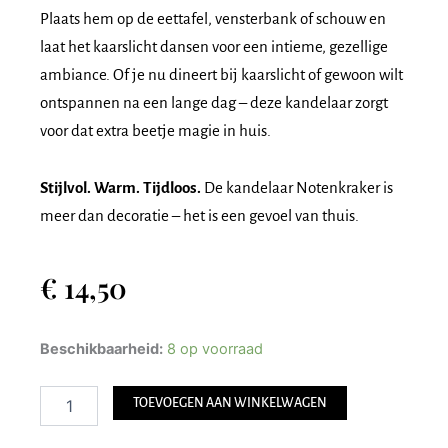
Plaats hem op de eettafel, vensterbank of schouw en
laat het kaarslicht dansen voor een intieme, gezellige
ambiance. Of je nu dineert bij kaarslicht of gewoon wilt
ontspannen na een lange dag – deze kandelaar zorgt
voor dat extra beetje magie in huis.
Stijlvol. Warm. Tijdloos.
De kandelaar Notenkraker is
meer dan decoratie – het is een gevoel van thuis.
€
14,50
Kandelaar
Beschikbaarheid:
8 op voorraad
Notenkraker
aantal
TOEVOEGEN AAN WINKELWAGEN