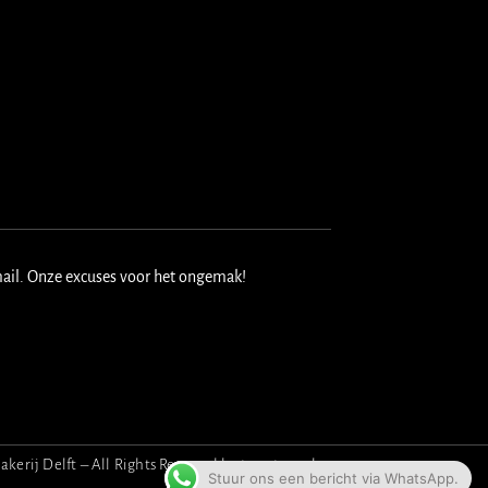
mail. Onze excuses voor het ongemak!
erij Delft – All Rights Reserved by
twenty-5.nl
.
Stuur ons een bericht via WhatsApp.