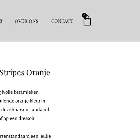
0
Winkelwag
B
OVER ONS
CONTACT
Stripes Oranje
ijlvolle keramieken
allende oranje kleur in
t deze kaarsenstandaard
f op een dressoir.
aarsenstandaard een leuke