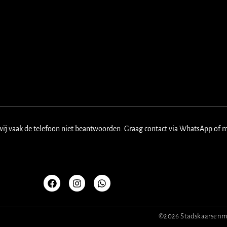
wij vaak de telefoon niet beantwoorden. Graag contact via WhatsApp of 
F
I
W
a
n
h
c
s
a
e
t
t
b
a
s
o
g
a
©2026 Stadskaarsenmak
o
r
p