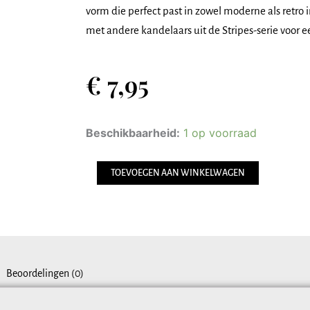
vorm die perfect past in zowel moderne als retro
met andere kandelaars uit de Stripes-serie voor e
€
7,95
Kaarsenstandaard
Beschikbaarheid:
1 op voorraad
Keramiek
Stripes
Oranje
TOEVOEGEN AAN WINKELWAGEN
aantal
Beoordelingen (0)