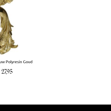
uw Polyresin Goud
€
27,95