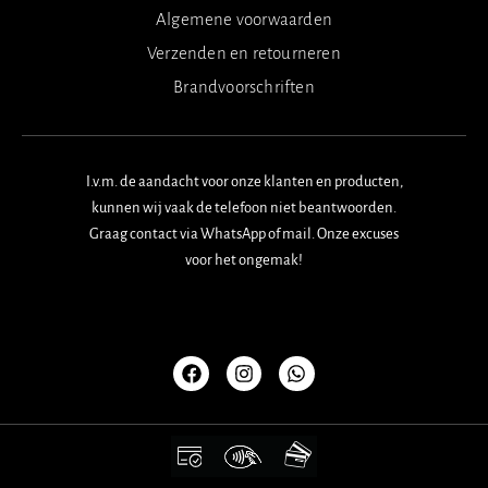
Algemene voorwaarden
Verzenden en retourneren
Brandvoorschriften
I.v.m. de aandacht voor onze klanten en producten,
kunnen wij vaak de telefoon niet beantwoorden.
Graag contact via WhatsApp of mail. Onze excuses
voor het ongemak!
F
I
W
a
n
h
c
s
a
e
t
t
b
a
s
o
g
a
o
r
p
k
a
p