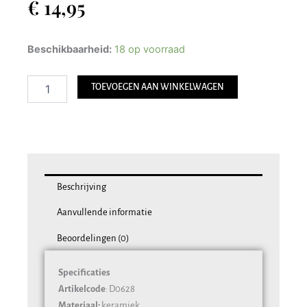
€
14,95
Heinen
Beschikbaarheid:
18 op voorraad
Delfts
Blauw
TOEVOEGEN AAN WINKELWAGEN
Waxinelichthouder
Huisje
-
Klokgevel
-
15
cm
aantal
Beschrijving
Aanvullende informatie
Beoordelingen (0)
Specificaties
Artikelcode
: D0628
Materiaal:
keramiek