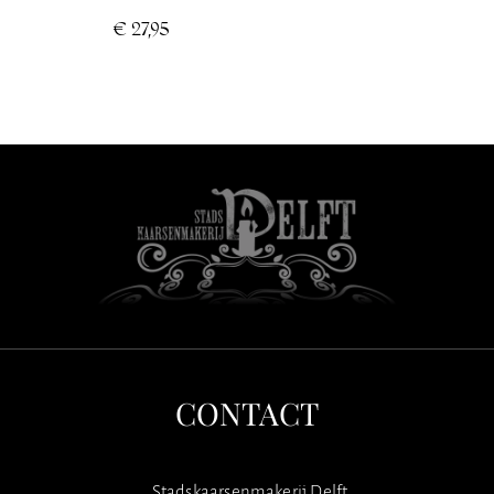
€
27,95
CONTACT
Stadskaarsenmakerij Delft