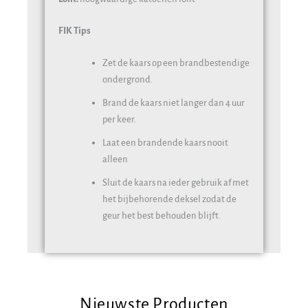
FIK Tips
Zet de kaars op een brandbestendige
ondergrond.
Brand de kaars niet langer dan 4 uur
per keer.
Laat een brandende kaars nooit
alleen
Sluit de kaars na ieder gebruik af met
het bijbehorende deksel zodat de
geur het best behouden blijft.
Nieuwste Producten