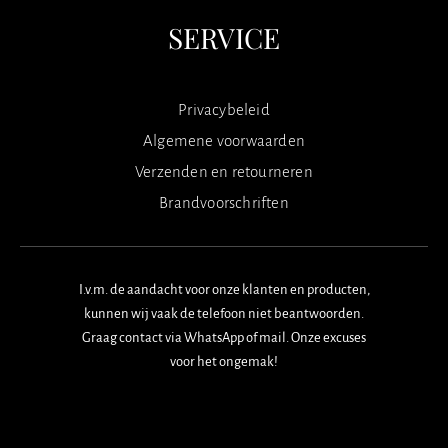
SERVICE
Privacybeleid
Algemene voorwaarden
Verzenden en retourneren
Brandvoorschriften
I.v.m. de aandacht voor onze klanten en producten,
kunnen wij vaak de telefoon niet beantwoorden.
Graag contact via WhatsApp of mail. Onze excuses
voor het ongemak!
F
I
W
a
n
h