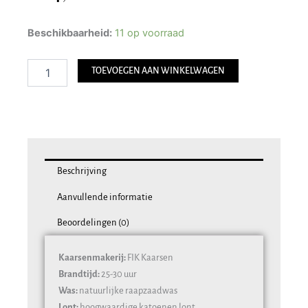
FIK
Beschikbaarheid:
11 op voorraad
Geurkaars
Eucalyptus
TOEVOEGEN AAN WINKELWAGEN
+
Sandelhout
Katoenen
Lont
aantal
Beschrijving
Aanvullende informatie
Beoordelingen (0)
Kaarsenmakerij:
FIK Kaarsen
Brandtijd:
25-30 uur
Was:
natuurlijke raapzaadwas
Lont:
hoogwaardige katoenen lont