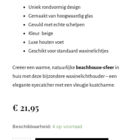
Uniek rondvormig design
Gemaakt van hoogwaardig glas
Gevuld met echte schelpen
Kleur: beige
Luxe houten voet
Geschikt voor standaard waxinelichtjes
Creëer een warme, natuurlijke
beachhouse-sfeer
in
huis met deze bijzondere waxinelichthouder – een
elegante eyecatcher met een vleugje kustcharme.
€
21,95
Dreamlight
Beschikbaarheid:
4 op voorraad
Waxinelichthouder
op