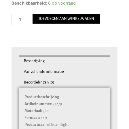
Dreamlight
Beschikbaarheid:
6 op voorraad
Waxinelichthouder
Mercury
TOEVOEGEN AAN WINKELWAGEN
Pink
Orchid
aantal
Beschrijving
Aanvullende informatie
Beoordelingen (0)
Productbeschrijving
Artikelnummer:
73279
Materiaal:
glas
Formaat:
7 x 9
Productnaam:
Dreamlight