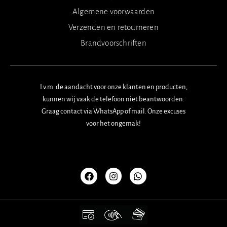
Algemene voorwaarden
Verzenden en retourneren
Brandvoorschriften
I.v.m. de aandacht voor onze klanten en producten,
kunnen wij vaak de telefoon niet beantwoorden.
Graag contact via WhatsApp of mail. Onze excuses
voor het ongemak!
F
I
W
a
n
h
c
s
a
e
t
t
b
a
s
o
g
a
o
r
p
k
a
p