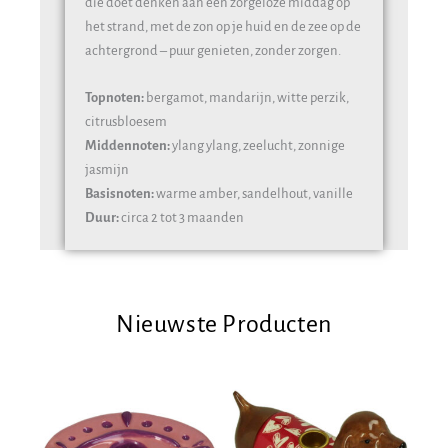
die doet denken aan een zorgeloze middag op
het strand, met de zon op je huid en de zee op de
achtergrond – puur genieten, zonder zorgen.
Topnoten:
bergamot, mandarijn, witte perzik,
citrusbloesem
Middennoten:
ylang ylang, zeelucht, zonnige
jasmijn
Basisnoten:
warme amber, sandelhout, vanille
Duur:
circa 2 tot 3 maanden
Nieuwste Producten