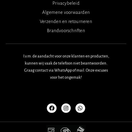
Privacybeleid
Algemene voorwaarden
Verzenden en retourneren
Brandvoorschriften
I.v.m. de aandacht voor onze klanten en producten,
kunnen wij vaak de telefoon niet beantwoorden.
Graag contact via WhatsApp of mail. Onze excuses
voor het ongemak!
F
I
W
a
n
h
c
s
a
e
t
t
b
a
s
o
g
a
o
r
p