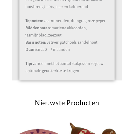
huis brengt – fris, puur en kalmerend.
Topnoten:
zee-mineralen, duingras, roze peper
Middennoten:
mariene akkoorden,
jasmijnblad, zeezout
Basisnoten:
vetiver, patchoeli, sandelhout
Duur:
circa 2 – 3 maanden
Tip:
varieer met het aantal stokjes om zo jouw
optimale geursterkte te krijgen.
Nieuwste Producten