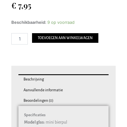
€
7,95
Bierkaars
Beschikbaarheid:
9 op voorraad
Mini
Bierpul
TOEVOEGEN AAN WINKELWAGEN
aantal
Beschrijving
Aanvullende informatie
Beoordelingen (0)
Specificaties
Model glas:
mini bierpul