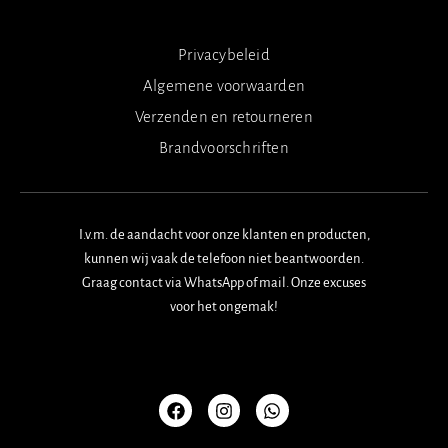
Privacybeleid
Algemene voorwaarden
Verzenden en retourneren
Brandvoorschriften
I.v.m. de aandacht voor onze klanten en producten,
kunnen wij vaak de telefoon niet beantwoorden.
Graag contact via WhatsApp of mail. Onze excuses
voor het ongemak!
F
I
W
a
n
h
c
s
a
e
t
t
b
a
s