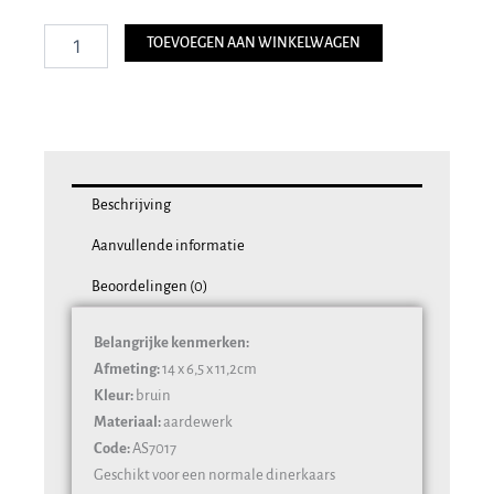
kaarsenstandaard
Terrier
TOEVOEGEN AAN WINKELWAGEN
aantal
Beschrijving
Aanvullende informatie
Beoordelingen (0)
Belangrijke kenmerken:
Afmeting:
14 x 6,5 x 11,2cm
Kleur:
bruin
Materiaal:
aardewerk
Code:
AS7017
Geschikt voor een normale dinerkaars