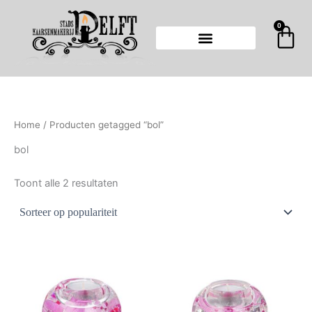
Gesorteerd
Ga
op
populariteit
naar
0
Wi
de
inhoud
Home
/ Producten getagged “bol”
bol
Toont alle 2 resultaten