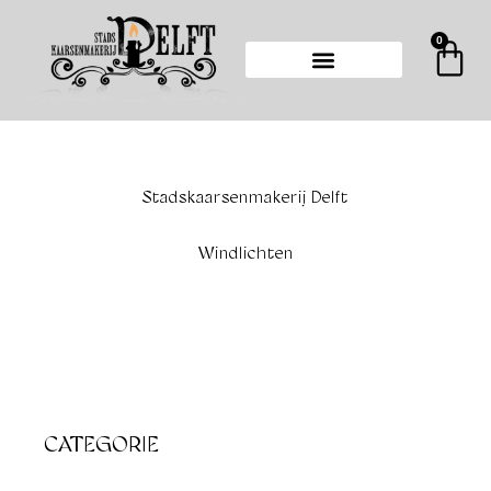
Ga
naar
0
Wi
de
inhoud
Stadskaarsenmakerij Delft
Windlichten
CATEGORIE