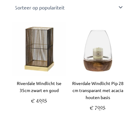
Riverdale Windlicht Ise
Riverdale Windlicht Pip 28
35cm zwart en goud
cm transparant met acacia
houten basis
€
49,95
€
79,95