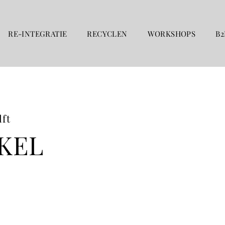
RE-INTEGRATIE
RECYCLEN
WORKSHOPS
B2
ft
KEL