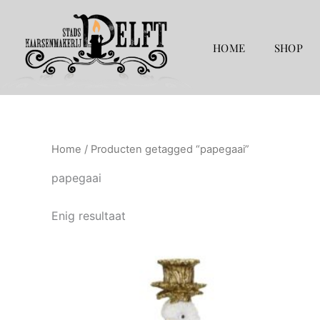
Ga
naar
de
HOME
SHOP
inhoud
Home
/ Producten getagged “papegaai”
papegaai
Enig resultaat