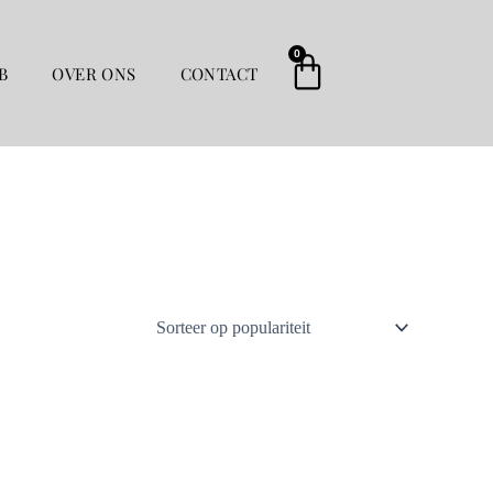
0
Winkelwag
B
OVER ONS
CONTACT