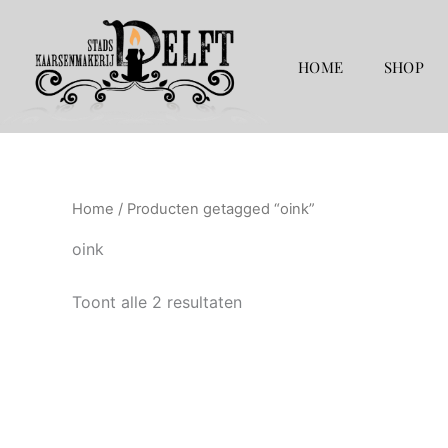
Gesorteerd
Ga
op
naar
populariteit
de
HOME
SHOP
inhoud
Home
/ Producten getagged “oink”
oink
Toont alle 2 resultaten