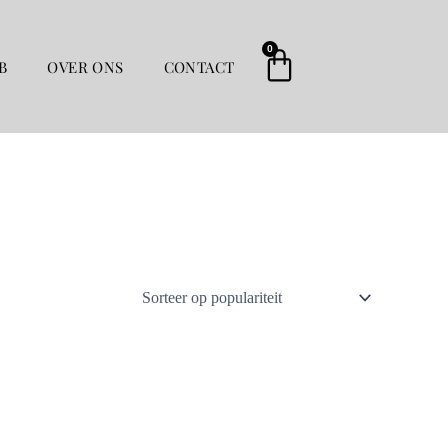
0
Winkelwag
B
OVER ONS
CONTACT