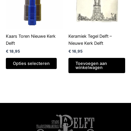
variaties.
Deze
optie
kan
gekozen
Kaars Toren Nieuwe Kerk
Keramiek Tegel Delft –
worden
Delft
Nieuwe Kerk Delft
op
€
18,95
€
16,95
de
productpagina
Opties selecteren
Toevoegen aan
winkelwagen