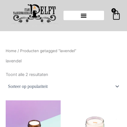
Gesorteerd
Ga
op
populariteit
naar
0
Wi
de
inhoud
Home
/ Producten getagged “lavendel”
lavendel
Toont alle 2 resultaten