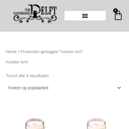
Gesorteerd
Ga
op
populariteit
naar
0
Wi
de
inhoud
Home
/ Producten getagged “houten lont”
houten lont
Toont alle 3 resultaten