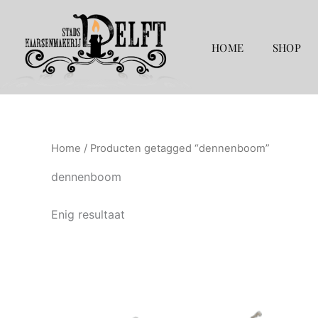
Ga
naar
de
HOME
SHOP
inhoud
Home
/ Producten getagged “dennenboom”
dennenboom
Enig resultaat
Prijsklasse:
Dit
€ 13,50
product
tot
€ 15,50
heeft
meerdere