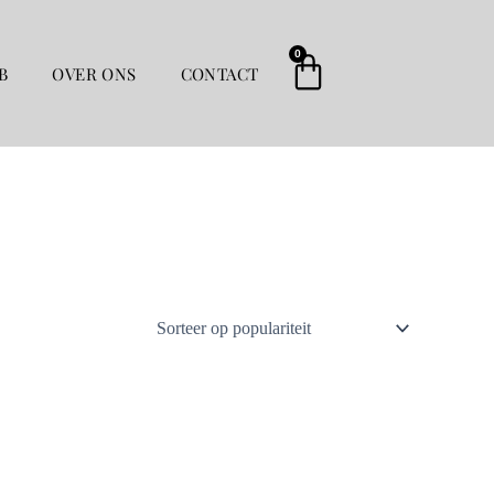
0
Winkelwag
B
OVER ONS
CONTACT