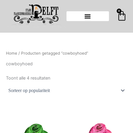
Gesorteerd
Ga
op
populariteit
naar
0
Wi
de
inhoud
Home
/ Producten getagged “cowboyhoed”
cowboyhoed
Toont alle 4 resultaten