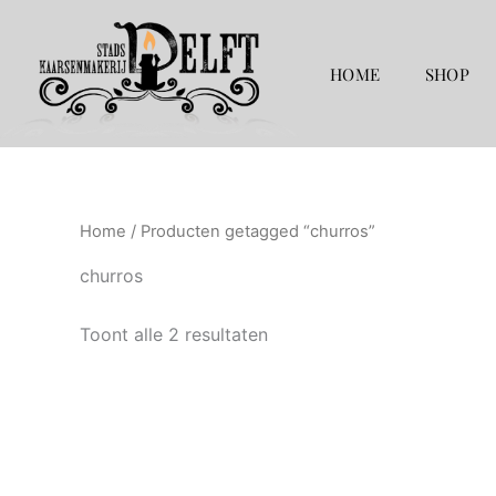
Gesorteerd
Ga
op
naar
populariteit
de
HOME
SHOP
inhoud
Home
/ Producten getagged “churros”
churros
Toont alle 2 resultaten