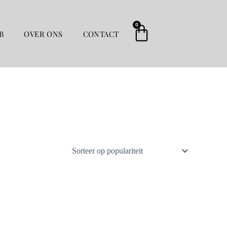
0
Winkelwag
B
OVER ONS
CONTACT