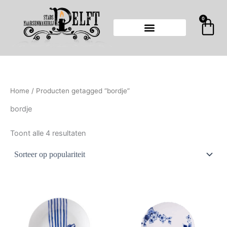
Gesorteerd
Ga
op
populariteit
naar
0
Wi
de
inhoud
Home
/ Producten getagged “bordje”
bordje
Toont alle 4 resultaten