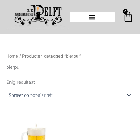
Ga
naar
0
Wi
de
inhoud
Home
/ Producten getagged “bierpul”
bierpul
Enig resultaat