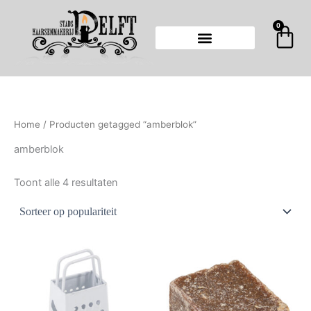
Gesorteerd
Ga
op
populariteit
naar
0
Wi
de
inhoud
Home
/ Producten getagged “amberblok”
amberblok
Toont alle 4 resultaten