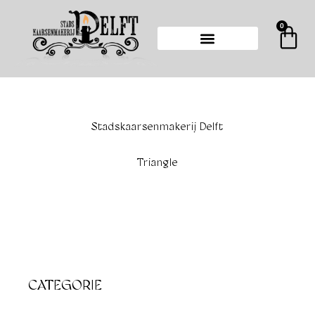
Ga
naar
0
Wi
de
inhoud
Stadskaarsenmakerij Delft
Triangle
CATEGORIE