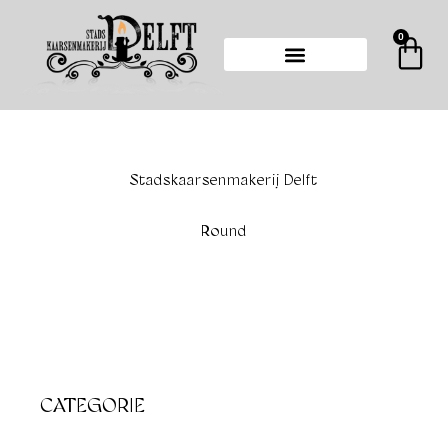
Ga
naar
0
Wi
de
inhoud
Stadskaarsenmakerij Delft
Round
CATEGORIE