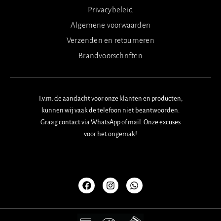
Privacybeleid
Algemene voorwaarden
Verzenden en retourneren
Brandvoorschriften
I.v.m. de aandacht voor onze klanten en producten,
kunnen wij vaak de telefoon niet beantwoorden.
Graag contact via WhatsApp of mail. Onze excuses
voor het ongemak!
F
I
W
a
n
h
c
s
a
e
t
t
b
a
s
o
g
a
o
r
p