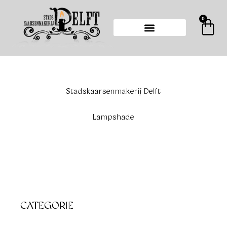
Ga
naar
0
Wi
de
inhoud
Stadskaarsenmakerij Delft
Lampshade
CATEGORIE