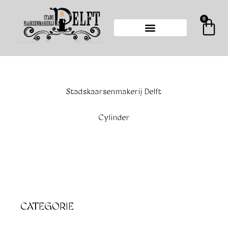
Ga
naar
0
Wi
de
inhoud
Stadskaarsenmakerij Delft
Cylinder
CATEGORIE