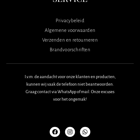
Privacybeleid
Algemene voorwaarden
Verzenden en retourneren
Brandvoorschriften
I.v.m. de aandacht voor onze klanten en producten,
kunnen wij vaak de telefoon niet beantwoorden.
Graag contact via WhatsApp of mail. Onze excuses
voor het ongemak!
F
I
W
a
n
h
c
s
a
e
t
t