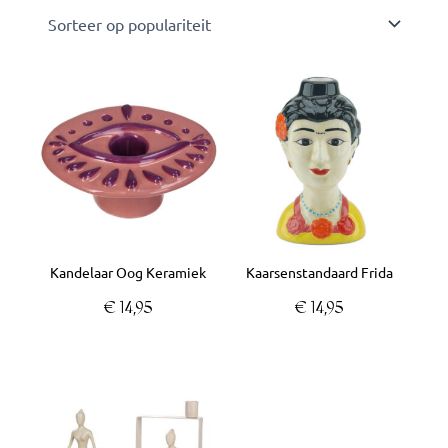
Kandelaar Oog Keramiek
Kaarsenstandaard Frida
€
14,95
€
14,95
Dit
product
heeft
meerdere