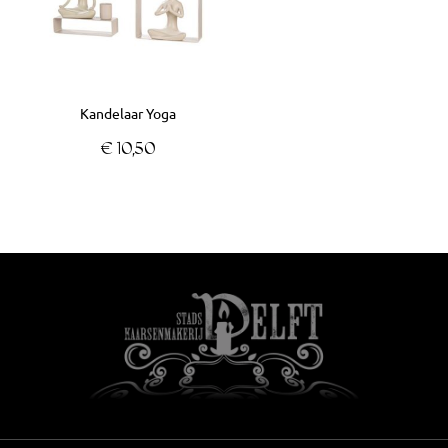
variaties.
Deze
optie
kan
Kandelaar Yoga
gekozen
worden
€
10,50
op
de
productpagina