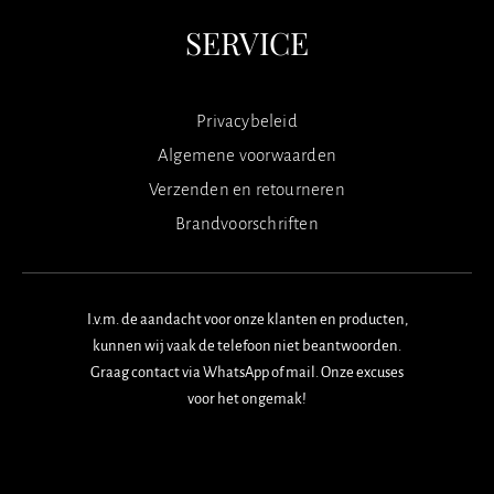
SERVICE
Privacybeleid
Algemene voorwaarden
Verzenden en retourneren
Brandvoorschriften
I.v.m. de aandacht voor onze klanten en producten,
kunnen wij vaak de telefoon niet beantwoorden.
Graag contact via WhatsApp of mail. Onze excuses
voor het ongemak!
F
I
W
a
n
h