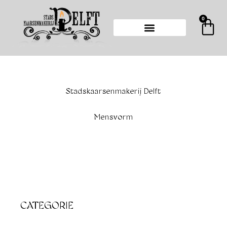
Ga
naar
0
Wi
de
inhoud
Stadskaarsenmakerij Delft
Mensvorm
CATEGORIE